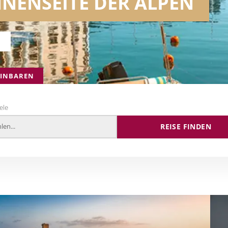
US FEUER UND EIS
N
EINBAREN
ele