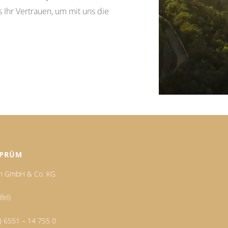
 Ihr Vertrauen, um mit uns die
 PRÜM
en GmbH & Co. KG
fel)
) 6551 – 14 755 0