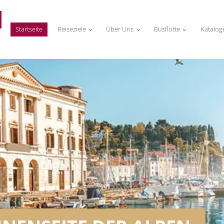
Startseite
Reiseziele
Über Uns
Busflotte
Katalog