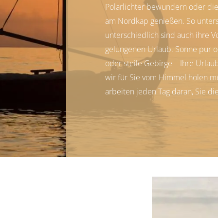
Polarlichter bewundern oder di
am Nordkap genießen. So unters
unterschiedlich sind auch ihre 
gelungenen Urlaub. Sonne pur o
oder steile Gebirge – Ihre Urlau
wir für Sie vom Himmel holen m
arbeiten jeden Tag daran, Sie di