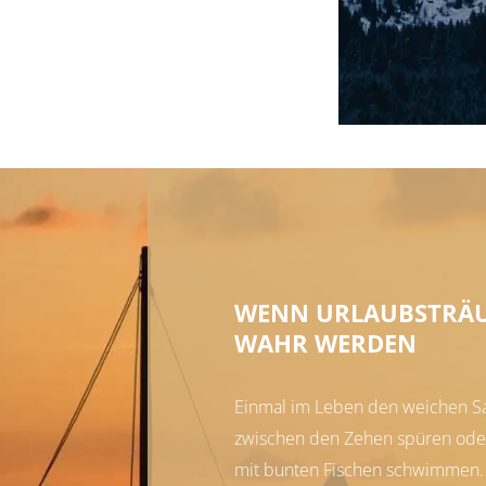
WENN URLAUBSTRÄ
WAHR WERDEN
Einmal im Leben den weichen Sa
zwischen den Zehen spüren oder
mit bunten Fischen schwimmen. I