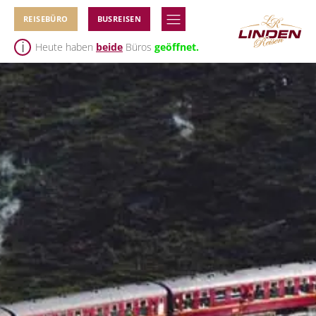
REISEBÜRO
BUSREISEN
Heute haben
beide
Büros
geöffnet.