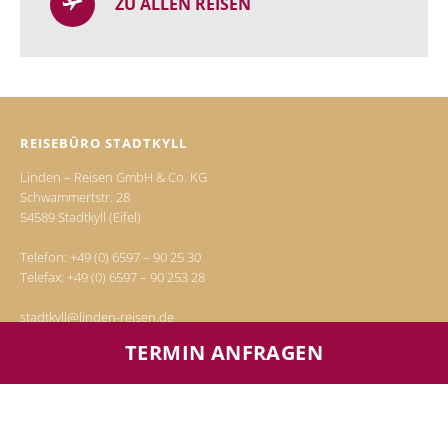
ZU ALLEN REISEN
REISEBÜRO STADTKYLL
Linden – Reisen GmbH & Co. KG
Schwammertstr. 28
54589 Stadtkyll (Eifel)
Telefon:
+49 (0) 6597 – 90 25 30
Telefax: +49 (0) 6597 – 90 253 28
stadtkyll@linden-reisen.de
TERMIN ANFRAGEN
Telefonische Terminvereinbarung:
Mo. - Fr.
von 09.00 Uhr – 13.00 Uhr
und 14.00 Uhr – 18.00 Uhr
Sa.
10.00 Uhr – 13.00 Uhr