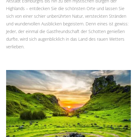
Altstadt Edinburghs bis hin zu den mystischen Burgen der
Highlands – entdecken Sie die schönsten Orte und lassen Sie
sich von einer schier unberührten Natur, versteckten Stränden
und wundervollen Ausblicken begeistern. Denn eines ist gewiss:
Jeder, der einmal die Gastfreundschaft der Schotten genießen
durfte, wird sich augenblicklich in das Land des rauen Wetters
verlieben.