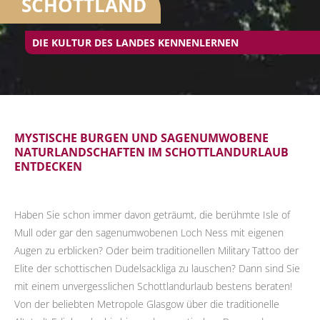
SCHOTTLAND
DIE KULTUR DES LANDES KENNENLERNEN
MYSTISCHE BURGEN UND SAGENUMWOBENE
NATURLANDSCHAFTEN IM SCHOTTLANDURLAUB
ENTDECKEN
Haben Sie schon immer davon geträumt, die berühmte Isle of
Mull oder gar den sagenumwobenen Loch Ness mit eigenen
Augen zu erblicken? Oder beim traditionellen Military Tattoo der
Elite der schottischen Dudelsackliga zu lauschen? Dann sind Sie
mit einem unvergesslichen Schottlandurlaub bestens beraten!
Von der beliebten Metropole Glasgow über die traditionelle