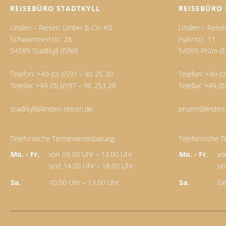
REISEBÜRO STADTKYLL
REISEBÜRO
Linden – Reisen GmbH & Co. KG
Linden – Reis
Schwammertstr. 28
Hahnstr. 11
54589 Stadtkyll (Eifel)
54595 Prüm (Ei
Telefon:
+49 (0) 6597 – 90 25 30
Telefon:
+49 (0
Telefax: +49 (0) 6597 – 90 253 28
Telefax: +49 (
stadtkyll@linden-reisen.de
pruem@linden-
Telefonische Terminvereinbarung:
Telefonische T
Mo. - Fr.
von 09.00 Uhr – 13.00 Uhr
Mo. - Fr.
vo
und 14.00 Uhr – 18.00 Uhr
un
Sa.
10.00 Uhr – 13.00 Uhr
Sa.
Ge