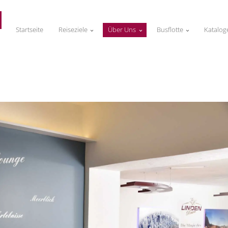
Startseite
Reiseziele
Über Uns
Busflotte
Katalog