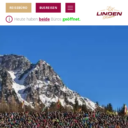
REISEBÜRO
BUSREISEN
Heute haben
beide
Büros
geöffnet.