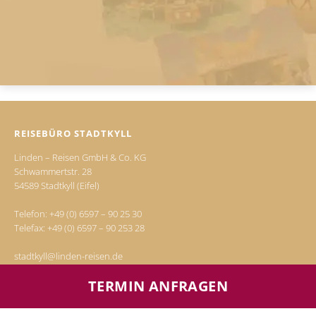
REISEBÜRO STADTKYLL
Linden – Reisen GmbH & Co. KG
Schwammertstr. 28
54589 Stadtkyll (Eifel)
Telefon:
+49 (0) 6597 – 90 25 30
Telefax: +49 (0) 6597 – 90 253 28
stadtkyll@linden-reisen.de
TERMIN ANFRAGEN
Telefonische Terminvereinbarung:
Mo. - Fr.
von 09.00 Uhr – 13.00 Uhr