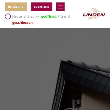
REISEBÜRO
BUSREISEN
Heute ist Stadtkyll
geöffnet.
Prüm ist
geschlossen.