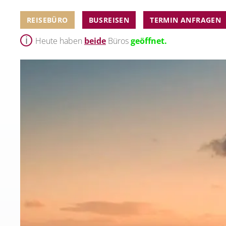
REISEBÜRO
BUSREISEN
TERMIN ANFRAGEN
Heute haben
beide
Büros
geöffnet.