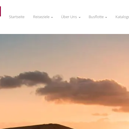
Startseite
Reiseziele
Über Uns
Busflotte
Katalog