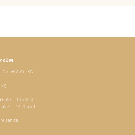
 PRÜM
en GmbH & Co. KG
fel)
) 6551 – 14 755 0
0) 6551 – 14 755 20
reisen.de