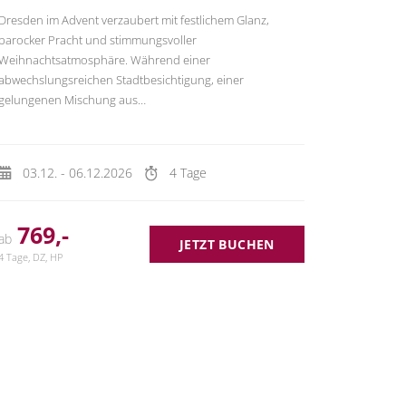
Dresden im Advent verzaubert mit festlichem Glanz,
barocker Pracht und stimmungsvoller
Weihnachtsatmosphäre. Während einer
abwechslungsreichen Stadtbesichtigung, einer
gelungenen Mischung aus…
03.12. - 06.12.2026
4 Tage
769,-
ab
JETZT BUCHEN
4 Tage, DZ, HP