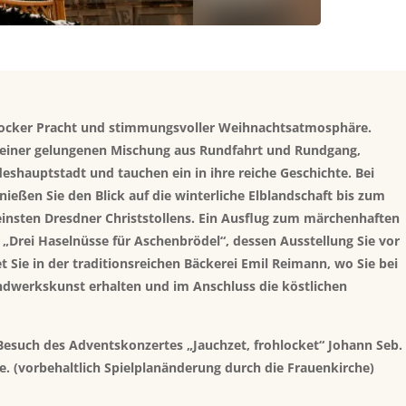
arocker Pracht und stimmungsvoller Weihnachtsatmosphäre.
 einer gelungenen Mischung aus Rundfahrt und Rundgang,
eshauptstadt und tauchen ein in ihre reiche Geschichte. Bei
nießen Sie den Blick auf die winterliche Elblandschaft bis zum
insten Dresdner Christstollens. Ein Ausflug zum märchenhaften
s „Drei Haselnüsse für Aschenbrödel“, dessen Ausstellung Sie vor
t Sie in der traditionsreichen Bäckerei Emil Reimann, wo Sie bei
ndwerkskunst erhalten und im Anschluss die köstlichen
Besuch des Adventskonzertes „Jauchzet, frohlocket“ Johann Seb.
 (vorbehaltlich Spielplanänderung durch die Frauenkirche)