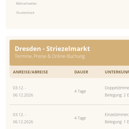
Bildnachweise:
Shutterstock
Dresden - Striezelmarkt
Termine, Preise & Online-Buchung
ANREISE/ABREISE
DAUER
UNTERKUNF
03.12. -
Doppelzimme
4 Tage
06.12.2026
Belegung: 2 
03.12. -
Einzelzimmer
4 Tage
06.12.2026
Belegung: 1 