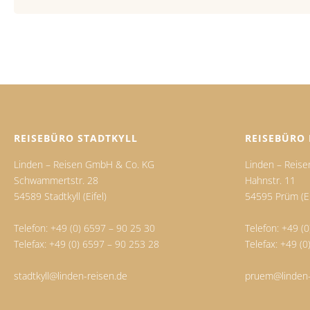
REISEBÜRO STADTKYLL
REISEBÜRO
Linden – Reisen GmbH & Co. KG
Linden – Reis
Schwammertstr. 28
Hahnstr. 11
54589 Stadtkyll (Eifel)
54595 Prüm (Ei
Telefon:
+49 (0) 6597 – 90 25 30
Telefon:
+49 (0
Telefax: +49 (0) 6597 – 90 253 28
Telefax: +49 (
stadtkyll@linden-reisen.de
pruem@linden-