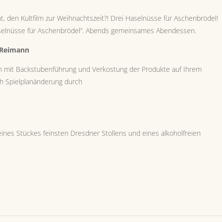
, den Kultfilm zur Weihnachtszeit?! Drei Haselnüsse für Aschenbrödel!
Haselnüsse für Aschenbrödel“. Abends gemeinsames Abendessen.
l Reimann
n mit Backstubenführu
ng und Verkostung der Produkte auf Ihrem
ch Spielplanänderung durch
. eines Stückes feinsten Dresdner Stollens und eines alkoholfreien