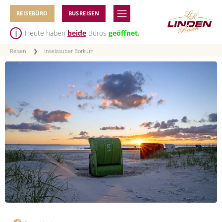
REISEBÜRO
BUSREISEN
Heute haben
beide
Büros
geöffnet.
Reisen
❯
Inselzauber Borkum