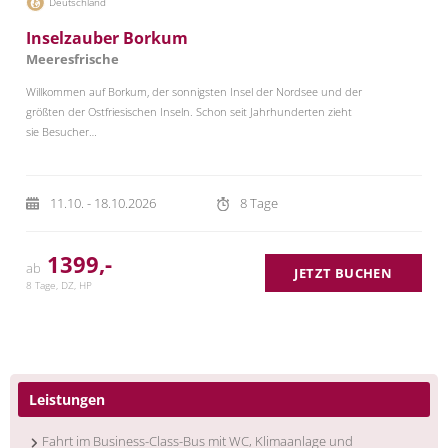
Deutschland
Inselzauber Borkum
Meeresfrische
Willkommen auf Borkum, der sonnigsten Insel der Nordsee und der
größten der Ostfriesischen Inseln. Schon seit Jahrhunderten zieht
sie Besucher…
11.10. - 18.10.2026
8 Tage
1399,-
ab
JETZT BUCHEN
8 Tage, DZ, HP
Leistungen
Fahrt im Business-Class-Bus mit WC, Klimaanlage und