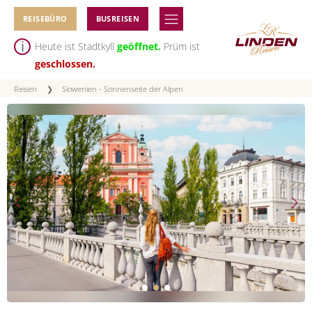
REISEBÜRO
BUSREISEN
Heute ist Stadtkyll
geöffnet.
Prüm ist
geschlossen.
Reisen
❯
Slowenien - Sonnenseite der Alpen