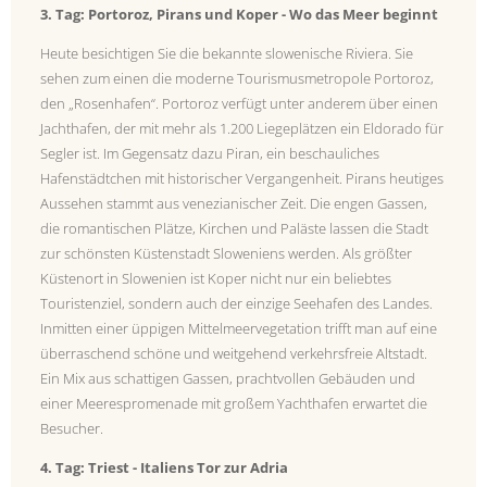
3. Tag: Portoroz, Pirans und Koper - Wo das Meer beginnt
Heute besichtigen Sie die bekannte slowenische Riviera. Sie
sehen zum einen die moderne Tourismusmetropole Portoroz,
den „Rosenhafen“. Portoroz verfügt unter anderem über einen
Jachthafen, der mit mehr als 1.200 Liegeplätzen ein Eldorado für
Segler ist. Im Gegensatz dazu Piran, ein beschauliches
Hafenstädtchen mit historischer Vergangenheit. Pirans heutiges
Aussehen stammt aus venezianischer Zeit. Die engen Gassen,
die romantischen Plätze, Kirchen und Paläste lassen die Stadt
zur schönsten Küstenstadt Sloweniens werden. Als größter
Küstenort in Slowenien ist Koper nicht nur ein beliebtes
Touristenziel, sondern auch der einzige Seehafen des Landes.
Inmitten einer üppigen Mittelmeervegetation trifft man auf eine
überraschend schöne und weitgehend verkehrsfreie Altstadt.
Ein Mix aus schattigen Gassen, prachtvollen Gebäuden und
einer Meerespromenade mit großem Yachthafen erwartet die
Besucher.
4. Tag: Triest - Italiens Tor zur Adria