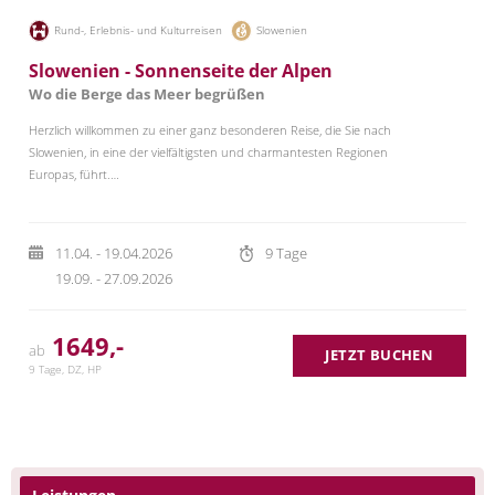
Rund-, Erlebnis- und Kulturreisen
Slowenien
Slowenien - Sonnenseite der Alpen
Wo die Berge das Meer begrüßen
Herzlich willkommen zu einer ganz besonderen Reise, die Sie nach
Slowenien, in eine der vielfältigsten und charmantesten Regionen
Europas, führt.…
11.04. - 19.04.2026
9 Tage
19.09. - 27.09.2026
1649,-
ab
JETZT BUCHEN
9 Tage, DZ, HP