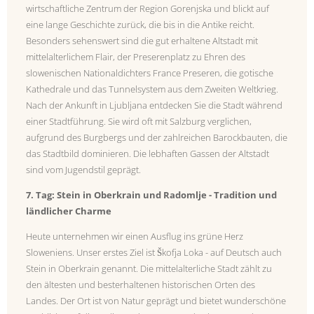
wirtschaftliche Zentrum der Region Gorenjska und blickt auf
eine lange Geschichte zurück, die bis in die Antike reicht.
Besonders sehenswert sind die gut erhaltene Altstadt mit
mittelalterlichem Flair, der Preserenplatz zu Ehren des
slowenischen Nationaldichters France Preseren, die gotische
Kathedrale und das Tunnelsystem aus dem Zweiten Weltkrieg.
Nach der Ankunft in Ljubljana entdecken Sie die Stadt während
einer Stadtführung. Sie wird oft mit Salzburg verglichen,
aufgrund des Burgbergs und der zahlreichen Barockbauten, die
das Stadtbild dominieren. Die lebhaften Gassen der Altstadt
sind vom Jugendstil geprägt.
7. Tag: Stein in Oberkrain und Radomlje - Tradition und
ländlicher Charme
Heute unternehmen wir einen Ausflug ins grüne Herz
Sloweniens. Unser erstes Ziel ist Škofja Loka - auf Deutsch auch
Stein in Oberkrain genannt. Die mittelalterliche Stadt zählt zu
den ältesten und besterhaltenen historischen Orten des
Landes. Der Ort ist von Natur geprägt und bietet wunderschöne