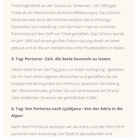
Triest liegt direkt an der Grenze zu Slowenien. Um 1900 galt
Triest als ein literarisches Zentrum Mitteleuropas. Das Schloss
Miramare war einst die Sommerresidenz des Erzherzogs
Maximilian von Habsburg. Von dort kann man ein schönes
Panorama auf den Golf von Triest genießen. Das Schloss wurde
im Jahr 1860 auf einem großen Felsvorsprung direkt am Meer
gebaut und ist die am meisten besuchte Privatresidenz in Italien.
5. Tag: Portoroz - Zeit, die Seele baumeln zu lassen
Heute steht Ihnen der Tag ganz zur freien Verfügung - gestalten
Sie ihn nach Ihren eigenen Wünschen und genießen Sie die
entspannte Atmosphäre von Portoroz. Spazieren Sie entlang
der Uferpromenade, gönnen Sie sich eine Auszeit am Strand
oder entdecken Sie eines der gemütlichen Cafés.
6. Tag: Von Portoroz nach Ljubljana - Von der Adria in die
Alpen
Nach dem Frühstück verlassen wir die Adria, und die Fahrt führt
zunächst nach Krainburg. Die Stadt ist das kulturelle und