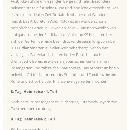
Ausblicke auf die umliegenden Berge und Täler. Besonders
bekannt ist Stein für seine Ruhe und ländliche Atmosphäre, was
es zu einem idealen Ziel für Naturliebhaber und Wanderer
macht. Das Arboretum Volčji Potok ist ein wunderschöner
botanischer Garten in Slowenien, etwa 20 km nordwestlich von
Ljubljana, nahe der Stadt Kamnik. Auf rund 95 Hektar erstreckt
sich der Garten, der eine beeindruckende Sammlung von über
3.000 Pflanzenarten aus aller Welt beherbergt. Neben den
vielfältigen Gartenlandschaften finden Besucher auch
thematische Bereiche wie einen japanischen Garten, einen
Rosengarten und zahlreiche Spazierwege. Das Arboretum ist ein
beliebter Ort für Naturfreunde, Botaniker und Familien, die die
Ruhe und Schönheit der Pflanzenwelt genießen möchten.
8. Tag: Heimreise - 1. Teil
Nach dem Frühstück geht es in Richtung Österreich/Bayern zur
Zwischenübernachtung.
9. Tag: Heimreise 2. Teil
Rückreise in die Heimat.