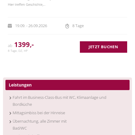
Hier treffen Geschichte,…
19.09. - 26.09.2026
8 Tage
1399,-
ab
JETZT BUCHEN
8 Tage, DZ, HP
Leistungen
Fahrt im Business-Class-Bus mit WC, Klimaanlage und
Bordküche
Mittagsimbiss bei der Hinreise
Übernachtung, alle Zimmer mit
Bad/WC