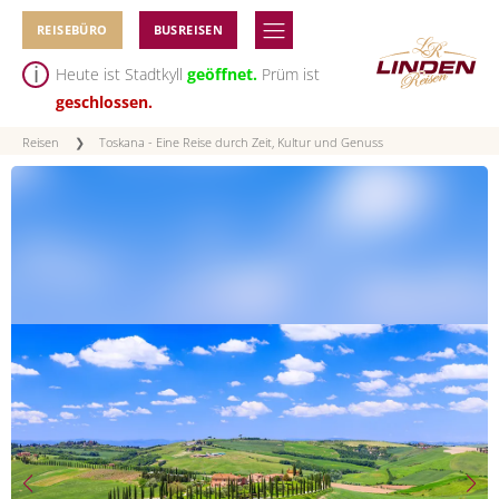
REISEBÜRO
BUSREISEN
Heute ist Stadtkyll
geöffnet.
Prüm ist
geschlossen.
Reisen
❯
Toskana - Eine Reise durch Zeit, Kultur und Genuss