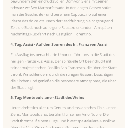
bewundern den eindrucksvollen Dom von Siena mit seiner
schwarz-weißen Marmorfassade. In den engen Gassen spürt
man die Geschichte - und bei einem Cappuccino auf einer
Piazza das dolce vita. Nach der Stadtführung bleibt genügend
Zeit, die Stadt noch auf eigene Faust zu erkunden. Am späten
Nachmittag Rückfahrt nach Castiglion Fiorentino.
4. Tag: Assisi - Auf den Spuren des hl. Franz von Assisi
Ein Ausflug ins benachbarte Umbrien führt uns in die Stadt des
heiligen Franziskus: Assisi. Der spirituelle Ort beeindruckt mit
seiner majestätischen Basilika San Francesco, die über der Stadt
thront. Wir schlendern durch die ruhigen Gassen, besichtigen
die Kirchen und genießen die besondere Atmosphäre, die über
der Stadt liegt.
5. Tag: Montepulciano - Stadt des Weins
Heute dreht sich alles um Genuss und toskanisches Flair. Unser
Ziel ist Montepulciano, berühmt für seinen Vino Nobile. Die
Stadt thront auf einem Hügel und bietet spektakuläre Ausblicke
über das Val d’Orcia. Nach einem Spaziergang durch die