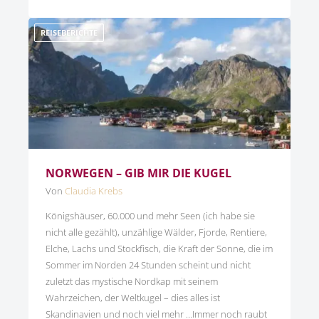
REISEBERICHTE
NORWEGEN – GIB MIR DIE KUGEL
Von
Claudia Krebs
Königshäuser, 60.000 und mehr Seen (ich habe sie
nicht alle gezählt), unzählige Wälder, Fjorde, Rentiere,
Elche, Lachs und Stockfisch, die Kraft der Sonne, die im
Sommer im Norden 24 Stunden scheint und nicht
zuletzt das mystische Nordkap mit seinem
Wahrzeichen, der Weltkugel – dies alles ist
Skandinavien und noch viel mehr …Immer noch raubt