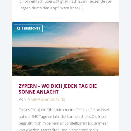
ich bin einfach überwältigt. Mir schießen Tausende von
Fragen durch den Kopf: Wem ist es […]
REISEBERICHTE
ZYPERN – WO DICH JEDEN TAG DIE
SONNE ANLACHT
Von
Privat: Alexander Wirtz
Dieses Frühjahr führt mich meine Reise auf eine Insel,
auf der 340 Tage im Jahr die Sonne scheint.Die Insel
begrüßt mich mit einem unvorstellbaren Blütenmeer
von Akazien, Margeriten und Klatschmohn: ein