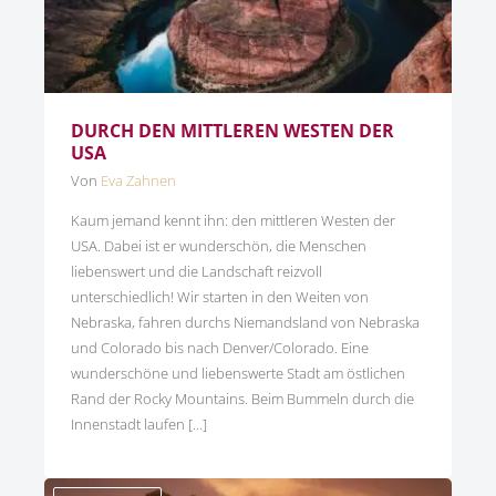
DURCH DEN MITTLEREN WESTEN DER
USA
Von
Eva Zahnen
Kaum jemand kennt ihn: den mittleren Westen der
USA. Dabei ist er wunderschön, die Menschen
liebenswert und die Landschaft reizvoll
unterschiedlich! Wir starten in den Weiten von
Nebraska, fahren durchs Niemandsland von Nebraska
und Colorado bis nach Denver/Colorado. Eine
wunderschöne und liebenswerte Stadt am östlichen
Rand der Rocky Mountains. Beim Bummeln durch die
Innenstadt laufen […]