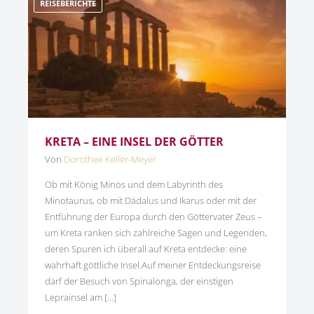
REISEBERICHTE
KRETA – EINE INSEL DER GÖTTER
Von
Dorothee Keller-Meyer
Ob mit König Minos und dem Labyrinth des
Minotaurus, ob mit Dädalus und Ikarus oder mit der
Entführung der Europa durch den Göttervater Zeus –
um Kreta ranken sich zahlreiche Sagen und Legenden,
deren Spuren ich überall auf Kreta entdecke: eine
wahrhaft göttliche Insel.Auf meiner Entdeckungsreise
darf der Besuch von Spinalonga, der einstigen
Leprainsel am […]