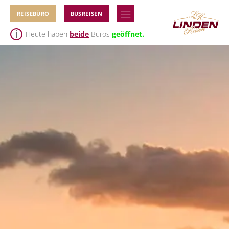
REISEBÜRO
BUSREISEN
Heute haben
beide
Büros
geöffnet.