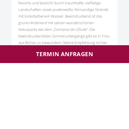
Resorts und besticht durch traumhafte, vielfältige
Landschaften sowie puderweiße, feinsandige Strände
mit türkisfarbenem Wasser. Beeindruckend ist das
grüne Hinterland mit seinen wunderschönen
Naturparks wie dem „Domaine de LÉtoile“. Die
beeindruckendsten Sonnenuntergänge gibt es in Trou
aux Biches zu bewundern. Meine Empfehlung ist hier
das gleichnamige Hotel […]
TERMIN ANFRAGEN
« Zurück
1
2
REISEBÜRO STADTKYLL
Linden – Reisen GmbH & Co. KG
Schwammertstr. 28