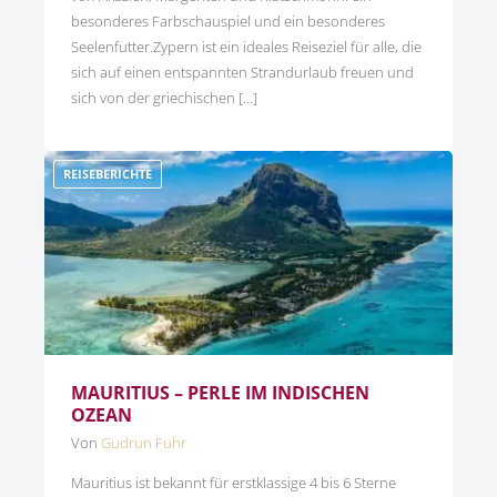
besonderes Farbschauspiel und ein besonderes
Seelenfutter.Zypern ist ein ideales Reiseziel für alle, die
sich auf einen entspannten Strandurlaub freuen und
sich von der griechischen […]
REISEBERICHTE
MAURITIUS – PERLE IM INDISCHEN
OZEAN
Von
Gudrun Fuhr
Mauritius ist bekannt für erstklassige 4 bis 6 Sterne